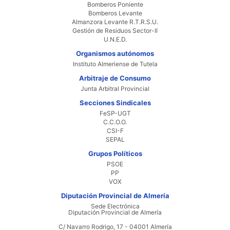
Bomberos Poniente
Bomberos Levante
Almanzora Levante R.T.R.S.U.
Gestión de Residuos Sector-II
U.N.E.D.
Organismos autónomos
Instituto Almeriense de Tutela
Arbitraje de Consumo
Junta Arbitral Provincial
Secciones Sindicales
FeSP-UGT
C.C.O.O.
CSI-F
SEPAL
Grupos Políticos
PSOE
PP
VOX
Diputación Provincial de Almería
Sede Electrónica
Diputación Provincial de Almería
C/ Navarro Rodrigo, 17 - 04001 Almería