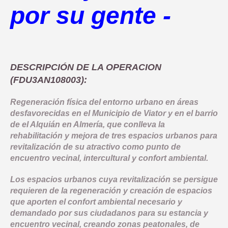
COMUNICACIÓN
por su gente -
OBJETIVO TEMATICO 2
NORMATIVA
INDICADORES PRODUCTIVIDAD
LINEA 1: MODERNIZAR LA ADMINISTRACION ELECTRONICA Y 
INDICADORES DE COMUNICACION
OBJETIVO TEMATICO 4
DOCUMENTACIÓN
COMPROMISO ANTIFRAUDE
INDICADORES RESULTADO
NOTICIAS
OBJETIVO TEMATICO 6
CONVOCATORIAS
DECLARACIÓN INSTITUCIONAL ANTIFRAUDE
DESCRIPCIÓN DE LA OPERACION
BUENAS PRÁCTICAS
OBJETIVO TEMATICO 9
(FDU3AN108003):
CÓDIGO DE CONDUCTA
CONTACTO
OBJETIVO TEMATICO 99
Regeneración física del entorno urbano en áreas
COMISIÓN AUTOEVALUACIÓN DEL RIESGO
desfavorecidas en el Municipio de Viator y en el barrio
LINEA 7: GESTION EDUSI
Aviso Legal
Accesibilidad
Mapa web
Privacidad
Cookies
Contacto
CANAL DE DENUNCIAS
de el Alquián en Almería, que conlleva la
LINEA 8: COMUNICACION EDUSI
rehabilitación y mejora de tres espacios urbanos para
revitalización de su atractivo como punto de
encuentro vecinal, intercultural y confort ambiental.
Los espacios urbanos cuya revitalización se persigue
requieren de la regeneración y creación de espacios
que aporten el confort ambiental necesario y
demandado por sus ciudadanos para su estancia y
encuentro vecinal, creando zonas peatonales, de