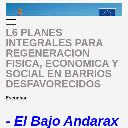
L6 PLANES
INTEGRALES PARA
INICIO
REGENERACION
FISICA, ECONOMICA Y
PERIODO 2014-2020
SOCIAL EN BARRIOS
PROGRAMACIÓN
DESFAVORECIDOS
GESTIÓN Y SEGUIMIENTO
Escuchar
PRESENTACION
EVALUACIÓN
- El Bajo Andarax
PLAN IMPLEMENTACIÓN
OBJETIVOS