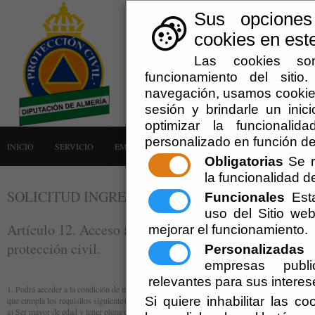
Sus opciones
cookies en este
Las cookies son
funcionamiento del siti
navegación, usamos cookies
sesión y brindarle un inici
optimizar la funcionalid
personalizado en función de
INICIO
SERVICIO
EMERGENCIAS
LA AGRUPACIÓN
AVISOS
Obligatorias
Se r
la funcionalidad del
SOLICITUD INGRESO AGRUPACIÓN VOLUNTAR
Funcionales
Esta
uso del Sitio w
Artículo 12. Acceso a la condición de miembro del vo
mejorar el funcionamiento.
protección civil.
Personalizadas
E
empresas publi
relevantes para sus interes
1. Podrá acceder a la condición de miembro del voluntariado de protección civil toda persona
Si quiere inhabilitar las c
que cumpla los requisitos siguientes:
a) Ser mayor de edad y tener plena capacidad de obrar.