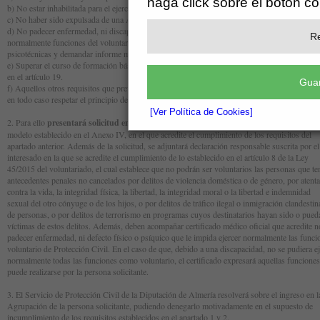
haga click sobre el botón c
b) No estar inhabilitada para el ejercicio de funciones públicas por sentencia firme.
c) No haber sido expulsada de una Agrupación por resolución administrativa firme.
d) No padecer enfermedad, ni discapacidad física, psíquica o sensorial que impida ejercer
Re
normalmente funciones del voluntariado de protección civil. La Agrupación podrá establece
psicotécnicas y demandar informe médico que acredite su disponibilidad.
e) Superar el curso de formación básica para voluntariado de protección civil, según lo disp
en el artículo 19.
Guar
f) Aquellos otros requisitos que prevea específicamente el Reglamento de la Agrupación, q
en todo caso respetar el principio de no discriminación.
[Ver Política de Cookies]
2. Para ello
presentará solicitud en el Registro General de la Diputación de Almería,
co
modelo establecido en el Anexo IV, en el que acredite el cumplimiento de los requisitos del
apartado anterior. Además de la solicitud, se adjuntará declaración responsable suscrita por e
interesado en la que se acredite el cumplimiento de lo establecido en el artículo 8 de la Ley
45/2015 del voluntariado, el cual establece que no podrán ser voluntarios las personas que 
antecedentes penales no cancelados por delitos de violencia doméstica o de género, por atent
contra la vida, la integridad física, la libertad, la integridad moral o la libertad e indemnidad
sexual del otro cónyuge o de los hijos, o por delitos de tráfico ilegal o inmigración clandesti
de personas, o por delitos de terrorismo en programas cuyos destinatarios hayan sido o pue
víctimas de estos delitos. Además, deben acompañar certificado médico oficial que acredite 
padecer enfermedad, ni defecto físico o psíquico que le impida ejercer normalmente las func
voluntario de Protección Civil. En el caso de que, debido a una discapacidad, no se pudiera e
normalmente todas las funciones como voluntario, el certificado expresará aquellas funcion
puede realizarse por la persona solicitante.
3. El Servicio de Protección Civil de la Diputación de Almería resolverá sobre el ingreso en 
Agrupación de la persona solicitante, pudiendo denegarlo motivadamente en el supuesto de
incumplimiento de los requisitos establecidos en el apartado 1 y 2.