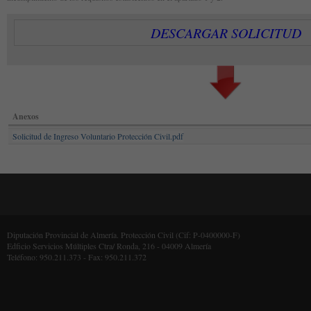
DESCARGAR SOLICITUD
Anexos
Solicitud de Ingreso Voluntario Protección Civil.pdf
Diputación Provincial de Almería. Protección Civil (Cif: P-0400000-F)
Edficio Servicios Múltiples Ctra/ Ronda, 216 - 04009 Almería
Teléfono: 950.211.373 - Fax: 950.211.372