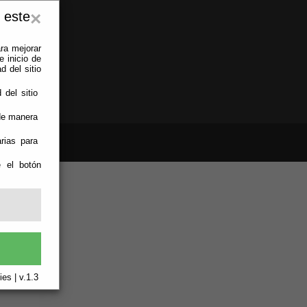
 este
×
ra mejorar
 inicio de
d del sitio
 del sitio
 de manera
rias para
e el botón
es | v.1.3