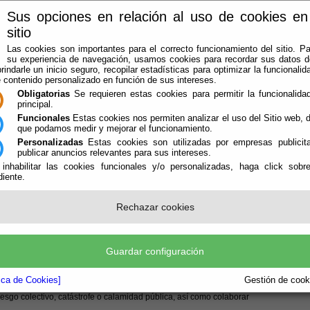
Sus opciones en relación al uso de cookies en
sitio
Las cookies son importantes para el correcto funcionamiento del sitio. Pa
su experiencia de navegación, usamos cookies para recordar sus datos de
rindarle un inicio seguro, recopilar estadísticas para optimizar la funcionalida
e contenido personalizado en función de sus intereses.
Obligatorias
Se requieren estas cookies para permitir la funcionalidad
principal.
Funcionales
Estas cookies nos permiten analizar el uso del Sitio web,
que podamos medir y mejorar el funcionamiento.
Personalizadas
Estas cookies son utilizadas por empresas publicita
LA AGRUPACIÓN
AVISOS
OFICINA VIRTUAL
CONTACTAR
publicar anuncios relevantes para sus intereses.
 inhabilitar las cookies funcionales y/o personalizadas, haga click sobr
iente.
Rechazar cookies
ene por
objeto
prestar apoyo humano y material así como
Guardar configuración
s de 20.000 habitantes de la Provincia que así lo soliciten, para el
tica de Cookies]
Gestión de cooki
esgo colectivo, catástrofe o calam
idad pública, así como colaborar