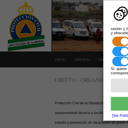
sesión y b
y ofrecerl
INICIO
SERVICIO
EMERGENCIAS
Si quiere
correspond
OBJETO - ORGANIGRAMA
Protección Civil de la Diputación de Almería ti
asesoramiento técnico a los Municipios de meno
[Ver Polí
estudio y prevención de situaciones de grave ri