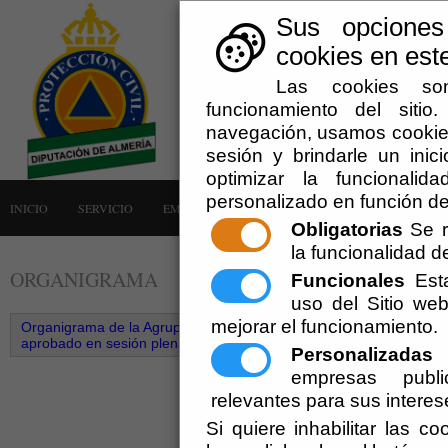
Sus opciones
cookies en este
Las cookies son
funcionamiento del siti
navegación, usamos cookies
sesión y brindarle un inici
optimizar la funcionalid
personalizado en función de
INICIO
SERVICIO
EMERGENCIAS
LA AGRUPACIÓN
AVISOS
Obligatorias
Se r
la funcionalidad del
ORGANIGRAMA
Funcionales
Esta
uso del Sitio w
mejorar el funcionamiento.
Organigrama de la Agrupación de Voluntarios de Protección Civil de
aprobado en sesión plenaria de 25 de octubre de 2019.
Personalizadas
E
empresas publi
relevantes para sus interes
Si quiere inhabilitar las c