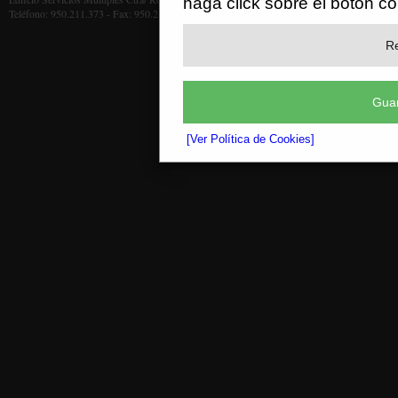
haga click sobre el botón c
Teléfono: 950.211.373 - Fax: 950.211.372
Re
Guar
[Ver Política de Cookies]