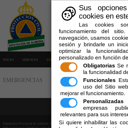
Sus opciones
cookies en este
Las cookies son
funcionamiento del siti
navegación, usamos cookies
sesión y brindarle un inici
optimizar la funcionalid
personalizado en función de
INICIO
SERVICIO
EMERGENCIAS
LA AGRUPACIÓN
AVISOS
Obligatorias
Se r
la funcionalidad del
EMERGENCIAS
Funcionales
Esta
uso del Sitio w
mejorar el funcionamiento.
Personalizadas
E
empresas publi
relevantes para sus interes
Si quiere inhabilitar las c
Diputación Provincial de Almería. Protección Civil (Cif: P-0400000-F)
Edficio Servicios Múltiples Ctra/ Ronda, 216 - 04009 Almería