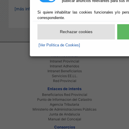
publicar anuncios relevantes para sus i
[más información]
Si quiere inhabilitar las cookies funcionales y/o per
correspondiente.
Rechazar cookies
[Ver Política de Cookies]
Red Provincial
Intranet Provincial
Intranet Adheridos
Intranet Beneficiarios
Servicios EE.LL.
Red Provincial
Enlaces de interés
Beneficiarios Red Provincial
Punto de Informacion del Catastro
Agencia Tributaria
Ministerio de Administraciones Públicas
Junta de Andalucia
Manual del Concejal
Consorcios