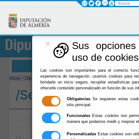
Buscar
×
Diputación
Sus opciones 
uso de cookies 
Menú Diputación
Las cookies son importantes para el correcto funci
experiencia de navegación, usamos cookies para rec
Inicio
-
Diputación
-
brindarle un inicio seguro, recopilar estadísticas par
ofrecerle contenido personalizado en función de sus in
/Servicios/cmsdipro/
Obligatorias
Se requieren estas cookie
sitio principal.
Publicado:
Funcionales
Estas cookies nos permit
manera que podamos medir y mejorar el
Personalizadas
Estas cookies son util
- -