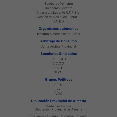
Bomberos Poniente
Bomberos Levante
Almanzora Levante R.T.R.S.U.
Gestión de Residuos Sector-II
U.N.E.D.
Organismos autónomos
Instituto Almeriense de Tutela
Arbitraje de Consumo
Junta Arbitral Provincial
Secciones Sindicales
FeSP-UGT
C.C.O.O.
CSI-F
SEPAL
Grupos Políticos
PSOE
PP
VOX
Diputación Provincial de Almería
Sede Electrónica
Diputación Provincial de Almería
C/ Navarro Rodrigo, 17 - 04001 Almería