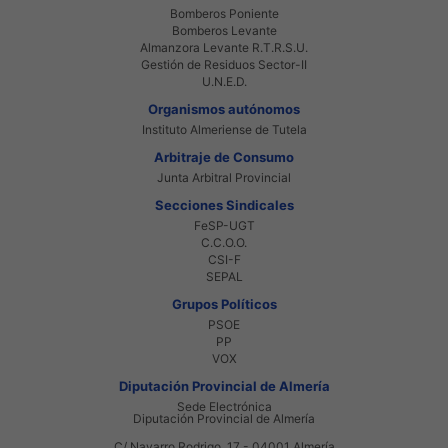
Bomberos Poniente
Bomberos Levante
Almanzora Levante R.T.R.S.U.
Gestión de Residuos Sector-II
U.N.E.D.
Organismos autónomos
Instituto Almeriense de Tutela
Arbitraje de Consumo
Junta Arbitral Provincial
Secciones Sindicales
FeSP-UGT
C.C.O.O.
CSI-F
SEPAL
Grupos Políticos
PSOE
PP
VOX
Diputación Provincial de Almería
Sede Electrónica
Diputación Provincial de Almería
C/ Navarro Rodrigo, 17 - 04001 Almería