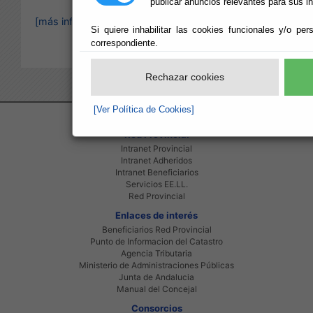
publicar anuncios relevantes para sus i
[más información]
Si quiere inhabilitar las cookies funcionales y/o per
correspondiente.
Rechazar cookies
[Ver Política de Cookies]
Red Provincial
Intranet Provincial
Intranet Adheridos
Intranet Beneficiarios
Servicios EE.LL.
Red Provincial
Enlaces de interés
Beneficiarios Red Provincial
Punto de Informacion del Catastro
Agencia Tributaria
Ministerio de Administraciones Públicas
Junta de Andalucia
Manual del Concejal
Consorcios