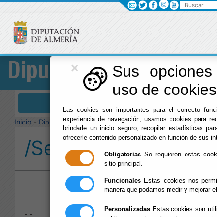
Buscar
×
Diputación
Sus opciones 
uso de cookies 
Menú Diputación
Las cookies son importantes para el correcto funci
experiencia de navegación, usamos cookies para rec
Inicio
-
Diputación
-
brindarle un inicio seguro, recopilar estadísticas par
ofrecerle contenido personalizado en función de sus in
/Servicios/cmsdipro/
Obligatorias
Se requieren estas cookie
sitio principal.
Publicado:
Funcionales
Estas cookies nos permit
manera que podamos medir y mejorar el
Personalizadas
Estas cookies son util
- -