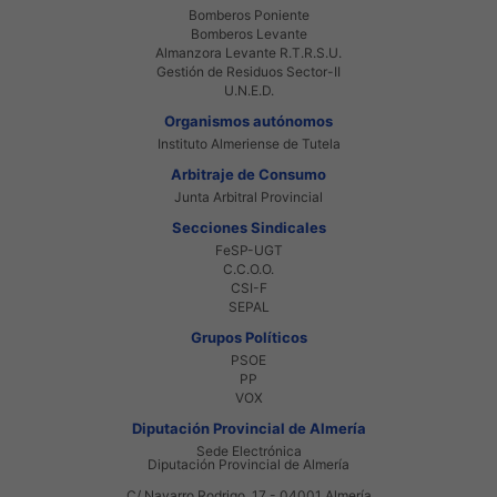
Bomberos Poniente
Bomberos Levante
Almanzora Levante R.T.R.S.U.
Gestión de Residuos Sector-II
U.N.E.D.
Organismos autónomos
Instituto Almeriense de Tutela
Arbitraje de Consumo
Junta Arbitral Provincial
Secciones Sindicales
FeSP-UGT
C.C.O.O.
CSI-F
SEPAL
Grupos Políticos
PSOE
PP
VOX
Diputación Provincial de Almería
Sede Electrónica
Diputación Provincial de Almería
C/ Navarro Rodrigo, 17 - 04001 Almería