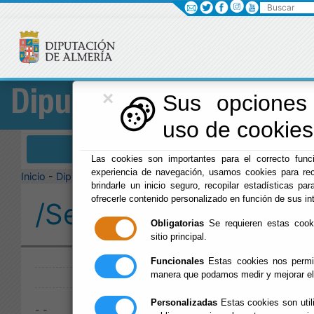
Buscar
×
Diputación
Sus opciones 
uso de cookies 
Menú Diputación
Las cookies son importantes para el correcto funci
experiencia de navegación, usamos cookies para rec
Inicio
-
Diputación
-
brindarle un inicio seguro, recopilar estadísticas par
ofrecerle contenido personalizado en función de sus in
/Servicios/cmsdipro/
Obligatorias
Se requieren estas cookie
sitio principal.
Publicado:
Funcionales
Estas cookies nos permit
manera que podamos medir y mejorar el
Personalizadas
Estas cookies son util
- -