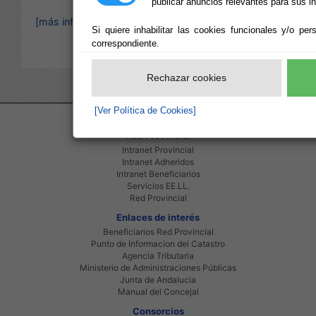
publicar anuncios relevantes para sus i
[más información]
Si quiere inhabilitar las cookies funcionales y/o per
correspondiente.
Rechazar cookies
[Ver Política de Cookies]
Red Provincial
Intranet Provincial
Intranet Adheridos
Intranet Beneficiarios
Servicios EE.LL.
Red Provincial
Enlaces de interés
Beneficiarios Red Provincial
Punto de Informacion del Catastro
Agencia Tributaria
Ministerio de Administraciones Públicas
Junta de Andalucia
Manual del Concejal
Consorcios