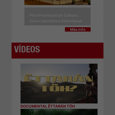
Plan Provincial de Cultura,
Cine e Identidad Almeriense
2026
Más info
VÍDEOS
DOCUMENTAL ÊTTARÁN TÔH