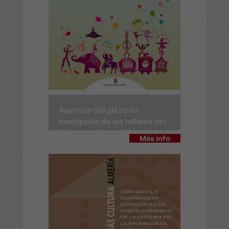
Apertura del plazo de
inscripción de los talleres del
Programa Formativo en Artes
Más info
Escénicas 2026