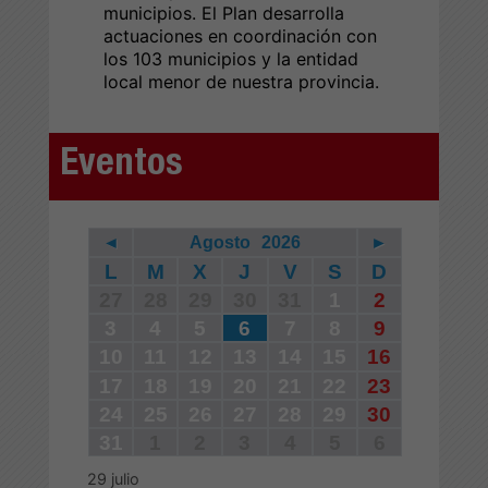
municipios. El Plan desarrolla
actuaciones en coordinación con
los 103 municipios y la entidad
local menor de nuestra provincia.
Eventos
◄
Agosto
2026
►
L
M
X
J
V
S
D
27
28
29
30
31
1
2
3
4
5
6
7
8
9
10
11
12
13
14
15
16
17
18
19
20
21
22
23
24
25
26
27
28
29
30
31
1
2
3
4
5
6
29
julio