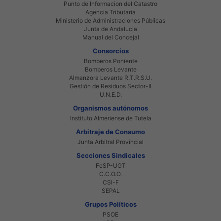
Punto de Informacion del Catastro
Agencia Tributaria
Ministerio de Administraciones Públicas
Junta de Andalucia
Manual del Concejal
Consorcios
Bomberos Poniente
Bomberos Levante
Almanzora Levante R.T.R.S.U.
Gestión de Residuos Sector-II
U.N.E.D.
Organismos autónomos
Instituto Almeriense de Tutela
Arbitraje de Consumo
Junta Arbitral Provincial
Secciones Sindicales
FeSP-UGT
C.C.O.O.
CSI-F
SEPAL
Grupos Políticos
PSOE