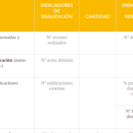
INDICADORES
IND
DE
REALIZACIÓN
CANTIDAD
RE
jornadas y
Nº eventos
Nº d
realizados
icación
(notas
Nº actos difusión
.)
icaciones
Nº publicaciones
% pu
externas
dis
e
Nº 
dis