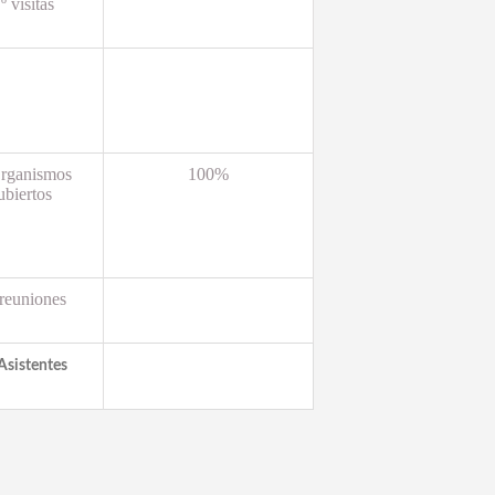
º visitas
rganismos
100%
ubiertos
reuniones
Asistentes