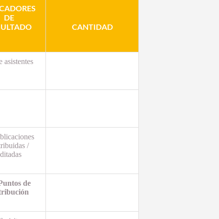
ICADORES
DE
SULTADO
CANTIDAD
e asistentes
blicaciones
tribuidas /
ditadas
Puntos de
tribución