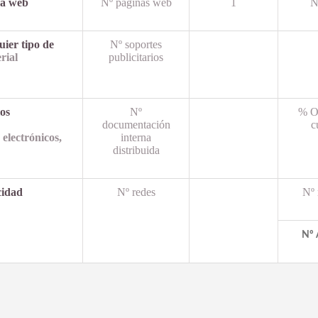
na web
Nº páginas web
1
N
uier tipo de
Nº soportes
rial
publicitarios
los
Nº
% O
documentación
c
 electrónicos,
interna
distribuida
cidad
Nº redes
Nº 
Nº 